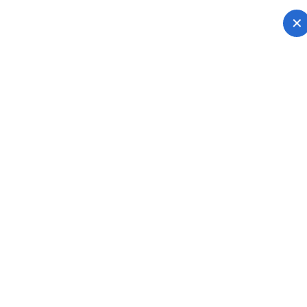
登录平台
✕
转会传闻 进展梳理
2026-06-21
太阳城娱乐城官方网站
行业资讯
FAQ