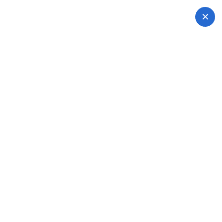
登录平台
✕
标签云列表
按标签聚合浏览相关文章
皇马近期战绩，净胜球 太阳城娱乐城官方网站 扩大，