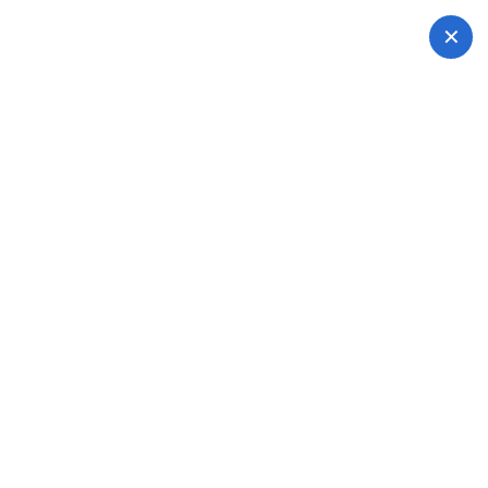
登录平台
✕
标签云列表
按标签聚合浏览相关文章
太阳城娱乐城官方网站 - 华为大模型性能对比苹果，算