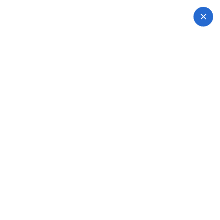
登录平台
✕
标签云列表
按标签聚合浏览相关文章
太阳城娱乐城官方网站 - 华为手机拍照效果对比苹果，