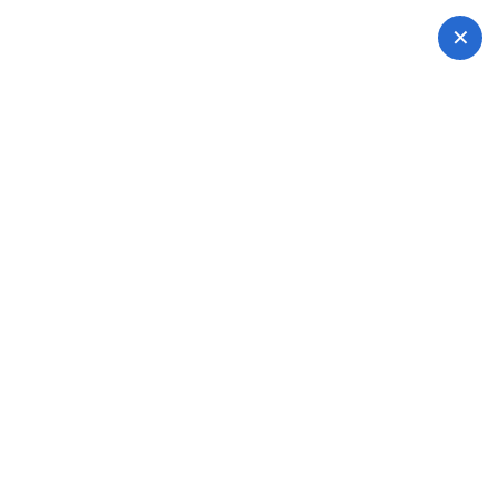
登录平台
✕
标签云列表
按标签聚合浏览相关文章
皇马联赛净胜球创新高，积分差距拉大 - 太阳城娱乐城