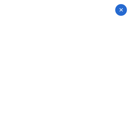
登录平台
✕
标签云列表
按标签聚合浏览相关文章
好莱坞新片口碑两极分化，票房差异显著 - 太阳城娱乐