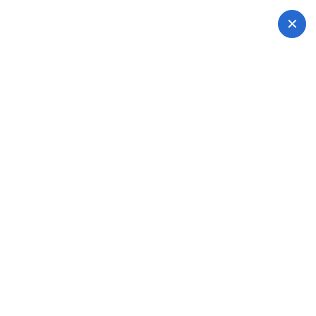
✕
站
资讯中心
联系我们
登录平台